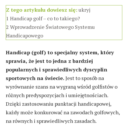
Z tego artykułu dowiesz się:
ukryj
1
Handicap golf – co to takiego?
2
Wprowadzenie Światowego Systemu
Handicapowego
Handicap (golf) to specjalny system, który
sprawia, że jest to jedna z bardziej
popularnych i sprawiedliwych dyscyplin
sportowych na świecie.
Jest to sposób na
wyrównanie szans na wygraną wśród golfistów o
różnych predyspozycjach i umiejętnościach.
Dzięki zastosowaniu punktacji handicapowej,
każdy może konkurować na zawodach golfowych,
na równych i sprawiedliwych zasadach.