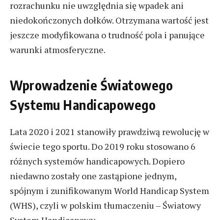
rozrachunku nie uwzględnia się wpadek ani
niedokończonych dołków. Otrzymana wartość jest
jeszcze modyfikowana o trudność pola i panujące
warunki atmosferyczne.
Wprowadzenie Światowego
Systemu Handicapowego
Lata 2020 i 2021 stanowiły prawdziwą rewolucję w
świecie tego sportu. Do 2019 roku stosowano 6
różnych systemów handicapowych. Dopiero
niedawno zostały one zastąpione jednym,
spójnym i zunifikowanym World Handicap System
(WHS), czyli w polskim tłumaczeniu – Światowy