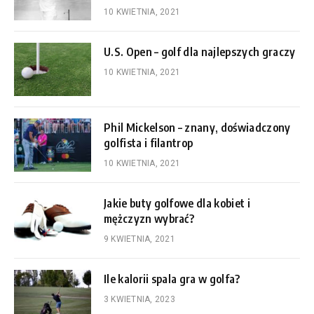
10 KWIETNIA, 2021
U.S. Open – golf dla najlepszych graczy
10 KWIETNIA, 2021
Phil Mickelson – znany, doświadczony
golfista i filantrop
10 KWIETNIA, 2021
Jakie buty golfowe dla kobiet i
mężczyzn wybrać?
9 KWIETNIA, 2021
Ile kalorii spala gra w golfa?
3 KWIETNIA, 2023