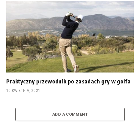
Praktyczny przewodnik po zasadach gry w golfa
10 KWIETNIA, 2021
ADD A COMMENT