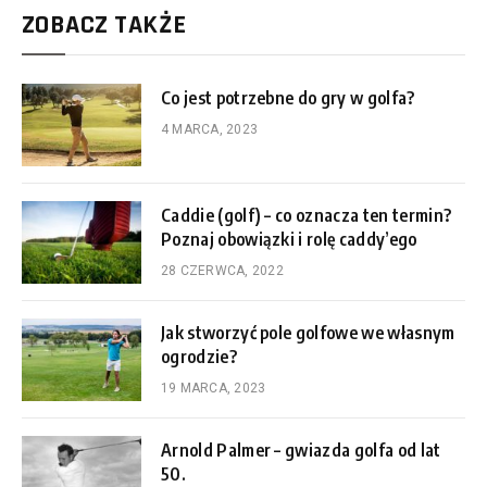
ZOBACZ TAKŻE
Co jest potrzebne do gry w golfa?
4 MARCA, 2023
Caddie (golf) – co oznacza ten termin?
Poznaj obowiązki i rolę caddy’ego
28 CZERWCA, 2022
Jak stworzyć pole golfowe we własnym
ogrodzie?
19 MARCA, 2023
Arnold Palmer – gwiazda golfa od lat
50.