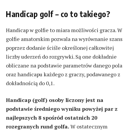
Handicap golf – co to takiego?
Handicap w golfie to miara możliwości gracza. W
golfie amatorskim pozwala na wyrównanie szans
poprzez dodanie ściśle określonej całkowitej
liczby uderzeń do rozgrywki. Są one dokładnie
obliczane na podstawie parametrów danego pola
oraz handicapu każdego z graczy, podawanego z
dokładnością do 0,1.
Handicap (golf) osoby liczony jest na
podstawie średniego wyniku powyżej par z
najlepszych 8 spośród ostatnich 20
rozegranych rund golfa.
W ostatecznym