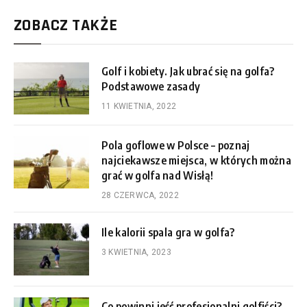
ZOBACZ TAKŻE
Golf i kobiety. Jak ubrać się na golfa?
Podstawowe zasady
11 KWIETNIA, 2022
Pola goflowe w Polsce – poznaj
najciekawsze miejsca, w których można
grać w golfa nad Wisłą!
28 CZERWCA, 2022
Ile kalorii spala gra w golfa?
3 KWIETNIA, 2023
Co powinni jeść profesjonalni golfiści?