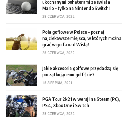
ukochanymi bohaterami ze świata
Mario – tylko na Nintendo Switch!
28 CZERWCA, 2022
Pola goflowe w Polsce – poznaj
najciekawsze miejsca, w których można
grać w golfa nad Wisłą!
28 CZERWCA, 2022
Jakie akcesoria golfowe przydadzą się
początkującemu golfiście?
18 SIERPNIA, 2021
PGA Tour 2k21 w wersji na Steam (PC),
PS4, Xbox One i Switch
28 CZERWCA, 2022