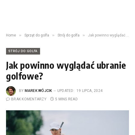
»
»
»
Home
Sprzęt do golfa
Strój do golfa
Jak powinno wyglądać ubranie golfowe?
STRÓJ DO GOLFA
Jak powinno wyglądać ubranie
golfowe?
BY
MAREK WÓJCIK
UPDATED:
19 LIPCA, 2024
BRAK KOMENTARZY
5 MINS READ