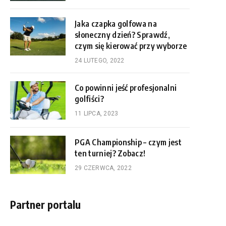
Jaka czapka golfowa na
słoneczny dzień? Sprawdź,
czym się kierować przy wyborze
24 LUTEGO, 2022
Co powinni jeść profesjonalni
golfiści?
11 LIPCA, 2023
PGA Championship – czym jest
ten turniej? Zobacz!
29 CZERWCA, 2022
Partner portalu