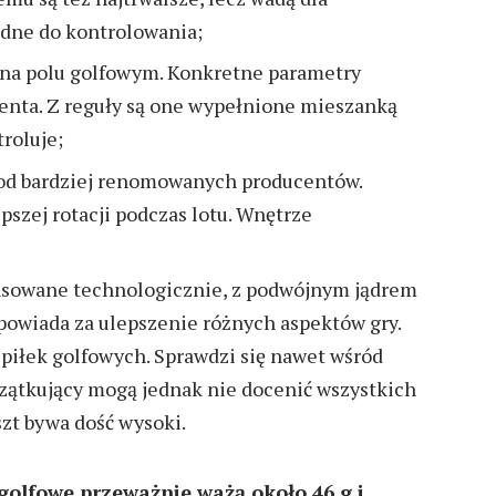
rudne do kontrolowania;
 na polu golfowym. Konkretne parametry
enta. Z reguły są one wypełnione mieszanką
troluje;
 od bardziej renomowanych producentów.
szej rotacji podczas lotu. Wnętrze
ansowane technologicznie, z podwójnym jądrem
powiada za ulepszenie różnych aspektów gry.
 piłek golfowych. Sprawdzi się nawet wśród
czątkujący mogą jednak nie docenić wszystkich
szt bywa dość wysoki.
 golfowe przeważnie ważą około 46 g i