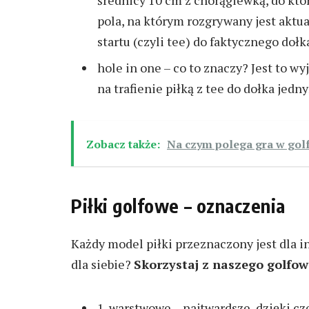
średnicy 10 cm z chorągiewką, do któr
pola, na którym rozgrywany jest aktua
startu (czyli tee) do faktycznego dołk
hole in one – co to znaczy? Jest to w
na trafienie piłką z tee do dołka jed
Zobacz także:
Na czym polega gra w golfa
Piłki golfowe – oznaczenia
Każdy model piłki przeznaczony jest dla in
dla siebie?
Skorzystaj z naszego golfo
1-warstwowe – najtwardsze, dzięki cze