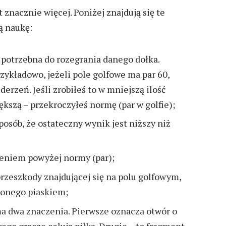
znacznie więcej. Poniżej znajdują się te
ą naukę:
ń potrzebna do rozegrania danego dołka.
rzykładowo, jeżeli pole golfowe ma par 60,
erzeń. Jeśli zrobiłeś to w mniejszą ilość
większą – przekroczyłeś normę (par w golfie);
sposób, że ostateczny wynik jest niższy niż
zeniem powyżej normy (par);
 przeszkody znajdującej się na polu golfowym,
nionego piaskiem;
ma dwa znaczenia. Pierwsze oznacza otwór o