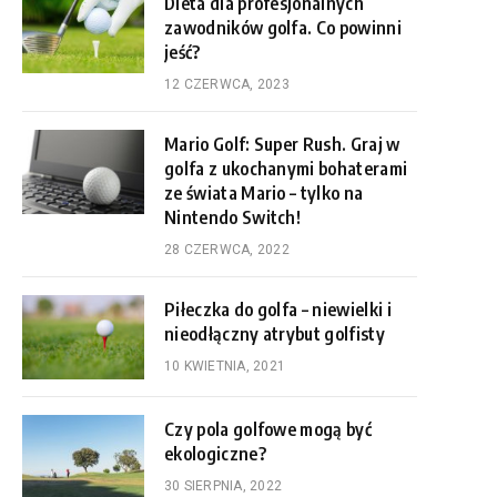
Dieta dla profesjonalnych
zawodników golfa. Co powinni
jeść?
12 CZERWCA, 2023
Mario Golf: Super Rush. Graj w
golfa z ukochanymi bohaterami
ze świata Mario – tylko na
Nintendo Switch!
28 CZERWCA, 2022
Piłeczka do golfa – niewielki i
nieodłączny atrybut golfisty
10 KWIETNIA, 2021
Czy pola golfowe mogą być
ekologiczne?
30 SIERPNIA, 2022