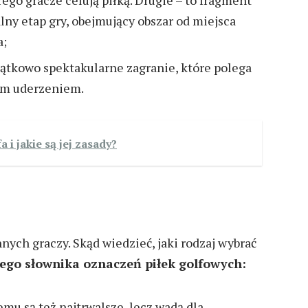
ego gracze celują piłką. Drugie – to fragment
lny etap gry, obejmujący obszar od miejsca
a;
yjątkowo spektakularne zagranie, które polega
nym uderzeniem.
 i jakie są jej zasady?
nych graczy. Skąd wiedzieć, jaki rodzaj wybrać
wego słownika oznaczeń piłek golfowych:
mu są też najtrwalsze, lecz wadą dla